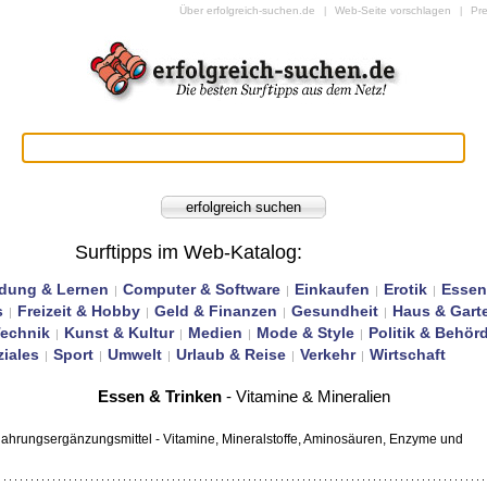
Über erfolgreich-suchen.de
Web-Seite vorschlagen
Pr
|
|
Surftipps im Web-Katalog
:
ldung & Lernen
Computer & Software
Einkaufen
Erotik
Essen
|
|
|
|
s
Freizeit & Hobby
Geld & Finanzen
Gesundheit
Haus & Gart
|
|
|
|
Technik
Kunst & Kultur
Medien
Mode & Style
Politik & Behör
|
|
|
|
iales
Sport
Umwelt
Urlaub & Reise
Verkehr
Wirtschaft
|
|
|
|
|
Essen & Trinken
- Vitamine & Mineralien
Nahrungsergänzungsmittel - Vitamine, Mineralstoffe, Aminosäuren, Enzyme und