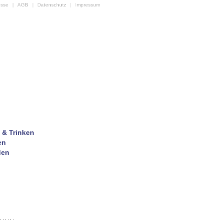
esse
AGB
Datenschutz
Impressum
|
|
|
 & Trinken
en
den