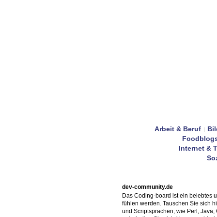
Arbeit & Beruf
Bi
|
Foodblog
Internet & 
Soz
dev-community.de
Das Coding-board ist ein belebtes 
fühlen werden. Tauschen Sie sich h
und Scriptsprachen, wie Perl, Java