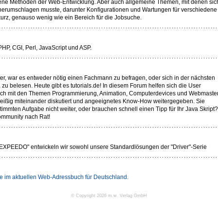
edene Methoden der Web-Entwicklung. Aber auch allgemeine Themen, mit denen sic
herumschlagen musste, darunter Konfigurationen und Wartungen für verschiedene
urz, genauso wenig wie ein Bereich für die Jobsuche.
PHP, CGI, Perl, JavaScript und ASP.
er, war es entweder nötig einen Fachmann zu befragen, oder sich in der nächsten
zu belesen. Heute gibt es tutorials.de! In diesem Forum helfen sich die User
e sich mit den Themen Programmierung, Animation, Computerdevices und Webmaste
fleißig miteinander diskutiert und angeeignetes Know-How weitergegeben. Sie
mmten Aufgabe nicht weiter, oder brauchen schnell einen Tipp für Ihr Java Skript?
ommunity nach Rat!
 "EXPEEDO" entwickeln wir sowohl unsere Standardlösungen der "Driver"-Serie
Sie im aktuellen Web-Adressbuch für Deutschland.
© Copyright 2026 m.w. Verlag GmbH