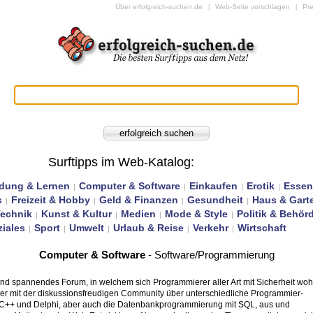
Über erfolgreich-suchen.de
Web-Seite vorschlagen
Pr
|
|
Surftipps im Web-Katalog
:
ldung & Lernen
Computer & Software
Einkaufen
Erotik
Essen
|
|
|
|
s
Freizeit & Hobby
Geld & Finanzen
Gesundheit
Haus & Gart
|
|
|
|
Technik
Kunst & Kultur
Medien
Mode & Style
Politik & Behör
|
|
|
|
iales
Sport
Umwelt
Urlaub & Reise
Verkehr
Wirtschaft
|
|
|
|
|
Computer & Software
- Software/Programmierung
und spannendes Forum, in welchem sich Programmierer aller Art mit Sicherheit woh
ier mit der diskussionsfreudigen Community über unterschiedliche Programmier-
, C++ und Delphi, aber auch die Datenbankprogrammierung mit SQL, aus und