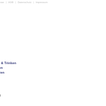
esse
AGB
Datenschutz
Impressum
|
|
|
 & Trinken
en
den
l