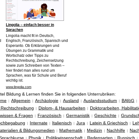
Lingolia – einfach besser in
Sprachen
Lingolia macht fit in Deutsch,
d
Englisch, Französisch, Spanisch und
Esperanto. Ob Erklärungen und
Übungen zu Grammatik und
Wortschatz oder Tipps zu
Rechtschreibung, Zeichensetzung
sowie zum Schreiben von Texten –
hier findet man alles rund um
Sprachen, was für Schule und Beruf
wichtig ist.
www.lingolia.com
tel Bildung & Lernen
finden Sie in folgenden Unterrubriken:
yme
Allgemein
Archäologie
Ausland
Auslandsstudium
BAföG
|
|
|
|
|
|
 Rechtschreibung
Diplom- & Hausarbeiten
Doktorarbeiten, Habilita
|
|
wissen & Fragen
Französisch
Germanistik
Geschichte
Grundsc
|
|
|
|
ochbegabung
Internate
Italienisch
Jura
Latein & Griechisch
Le
|
|
|
|
|
terialien & Bildungsmedien
Mathematik
Medizin
Nachhilfe
Nach
|
|
|
|
Sprachkurse
Physik
Politikwissenschaft
Redensarten
Russisch
|
|
|
|