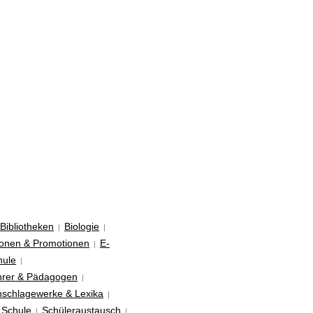
Bibliotheken
Biologie
|
|
tionen & Promotionen
E-
|
hule
|
hrer & Pädagogen
|
schlagewerke & Lexika
|
Schule
Schüleraustausch
|
|
|