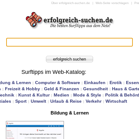
Über erfolgreich-suchen.de
Web-Seite vorschlagen
Pr
|
|
Surftipps im Web-Katalog
:
ldung & Lernen
Computer & Software
Einkaufen
Erotik
Essen
|
|
|
|
s
Freizeit & Hobby
Geld & Finanzen
Gesundheit
Haus & Gart
|
|
|
|
Technik
Kunst & Kultur
Medien
Mode & Style
Politik & Behör
|
|
|
|
iales
Sport
Umwelt
Urlaub & Reise
Verkehr
Wirtschaft
|
|
|
|
|
Bildung & Lernen