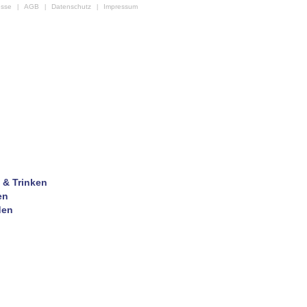
esse
AGB
Datenschutz
Impressum
|
|
|
 & Trinken
en
den