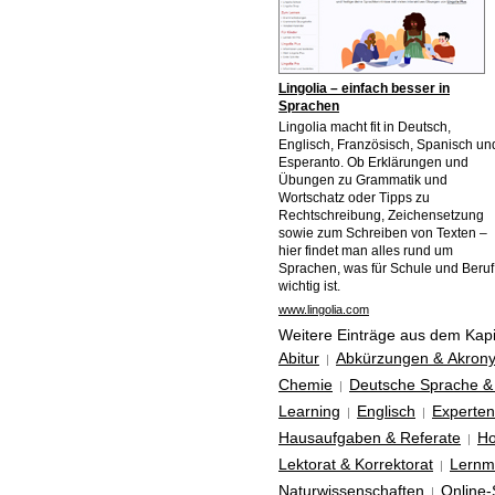
Lingolia – einfach besser in
Sprachen
Lingolia macht fit in Deutsch,
Englisch, Französisch, Spanisch un
Esperanto. Ob Erklärungen und
Übungen zu Grammatik und
Wortschatz oder Tipps zu
Rechtschreibung, Zeichensetzung
sowie zum Schreiben von Texten –
hier findet man alles rund um
Sprachen, was für Schule und Beruf
wichtig ist.
www.lingolia.com
Weitere Einträge aus dem Kapi
Abitur
Abkürzungen & Akron
|
Chemie
Deutsche Sprache &
|
Learning
Englisch
Experten
|
|
Hausaufgaben & Referate
H
|
Lektorat & Korrektorat
Lernma
|
Naturwissenschaften
Online-
|