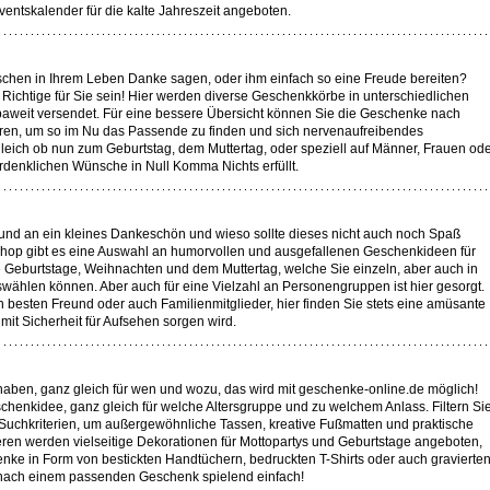
ventskalender für die kalte Jahreszeit angeboten.
hen in Ihrem Leben Danke sagen, oder ihm einfach so eine Freude bereiten?
Richtige für Sie sein! Hier werden diverse Geschenkkörbe in unterschiedlichen
weit versendet. Für eine bessere Übersicht können Sie die Geschenke nach
ren, um so im Nu das Passende zu finden und sich nervenaufreibendes
ich ob nun zum Geburtstag, dem Muttertag, oder speziell auf Männer, Frauen od
rdenklichen Wünsche in Null Komma Nichts erfüllt.
nd an ein kleines Dankeschön und wieso sollte dieses nicht auch noch Spaß
hop gibt es eine Auswahl an humorvollen und ausgefallenen Geschenkideen für
ie Geburtstage, Weihnachten und dem Muttertag, welche Sie einzeln, aber auch in
hlen können. Aber auch für eine Vielzahl an Personengruppen ist hier gesorgt.
n besten Freund oder auch Familienmitglieder, hier finden Sie stets eine amüsante
it Sicherheit für Aufsehen sorgen wird.
haben, ganz gleich für wen und wozu, das wird mit geschenke-online.de möglich!
eschenkidee, ganz gleich für welche Altersgruppe und zu welchem Anlass. Filtern Si
n Suchkriterien, um außergewöhnliche Tassen, kreative Fußmatten und praktische
en werden vielseitige Dekorationen für Mottopartys und Geburtstage angeboten,
nke in Form von bestickten Handtüchern, bedruckten T-Shirts oder auch gravierte
e nach einem passenden Geschenk spielend einfach!