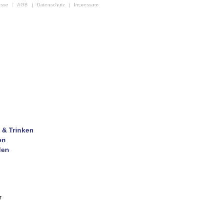
esse
AGB
Datenschutz
Impressum
|
|
|
 & Trinken
en
den
r