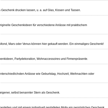
 Geschenk drucken lassen, u. a. auf Glas, Kissen und Tassen.
iginelle Geschenkideen für verschiedene Anlässe mit praktischem
uf Mond, Mars oder Venus können hier gekauft werden. Ein einmaliges Geschenk!
enkideen, Partydekoration, Wohnaccessoires und Firmenpräsente.
unterschiedlichsten Anlässe wie Geburtstag, Hochzeit, Weihnachten oder
 eigener, selbst benannter Stern als Geschenk.
estellen und mit einem individuell gestalteten Motiv ein persönliches Geschenk