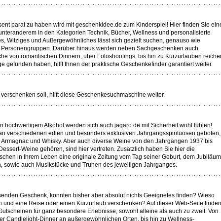
ent parat zu haben wird mit geschenkidee.de zum Kinderspiel! Hier finden Sie ein
nteranderem in den Kategorien Technik, Bücher, Wellness und personalisierte
, Witziges und Außergewöhnliches lässt sich gezielt suchen, genauso wie
nd Personengruppen. Darüber hinaus werden neben Sachgeschenken auch
e von romantischen Dinnern, über Fotoshootings, bis hin zu Kurzurlauben reiche
ige gefunden haben, hilft Ihnen der praktische Geschenkefinder garantiert weiter.
erschenken soll, hilft diese Geschenkesuchmaschine weiter.
 hochwertigem Alkohol werden sich auch jagaro.de mit Sicherheit wohl fühlen!
t an verschiedenen edlen und besonders exklusiven Jahrgangsspirituosen geboten,
zu Armagnac und Whisky. Aber auch diverse Weine von den Jahrgängen 1937 bis
ssert-Weine gehören, sind hier vertreten. Zusätzlich haben Sie hier die
chen in Ihrem Leben eine originale Zeitung vom Tag seiner Geburt, dem Jubiläum
, sowie auch Musikstücke und Truhen des jeweiligen Jahrganges.
senden Geschenk, konnten bisher aber absolut nichts Geeignetes finden? Wieso
 und eine Reise oder einen Kurzurlaub verschenken? Auf dieser Web-Seite finde
utscheinen für ganz besondere Erlebnisse, sowohl alleine als auch zu zweit. Von
er Candlelight-Dinner an außergewöhnlichen Orten, bis hin zu Wellness-