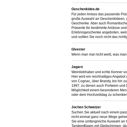
Geschenkidee.de
Für jeden Anlass das passende Präs
große Auswahl an Geschenkideen, u
Geschenke. Aber auch Romantisches
Präsente für bestimmte Anlässe u
Erlebnisgeschenke angeboten, welch
und sollten Sie noch nicht das richt
Givester
Wenn man mal nicht weiß, was man v
Jagaro
Weinliebhaber und echte Kenner von
Hier wird ein reichhaltiges Angebo
von Cognac, über Brandy, bis hin 
1997, zu denen auch Portwein und De
Möglichkeit einem besonderen Mens
oder dem Hochzeitstag zu schenken
Jochen Schweizer
Suchen Sie aktuell nach einem pas
nicht einmal ganz neue Wege gehen
Sie eine umfangreiche Auswahl an G
Tandemflügen mit Gleitschirmen, üb