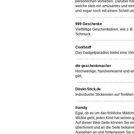
persönlichen Vorlieben. Darüber h
welche stets ein amüsantes und ein
und sogar noch mit einem Schild un
999 Geschenke
Vielfältige Geschenkideen, wie z. 
Schmuck.
CoolStuff
Das Gadgetparadies bietet eine Vie
die geschenkmacher
Hochwertige, handverlesene und ein
gibt.
Direkt-Stick.de
Individuelle Stickereien auf Textili
framily
Egal, ob es um das fröhliche Mädche
Wickie geht, jedes Kind hat seinen 
Auf dieser Web-Seite können Sie ei
übernimmt und an die Seite bekannt
Aussehen an und hinterlassen Sie e