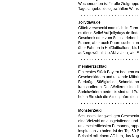
Wochenenden ist für alle Zielgruppe
Tagesangebot des gewählten Wuns
Jollydays.de
Glück verschenkt man nicht in For
es diese Seite! Auf jollydays.de fin
Geschenk oder zum Selbsterleben b
Frauen, aber auch Paare suchen und
über Fahrten in Heißluftballons, bi
außergewöhnliche Aktivitäten, wie Fl
meinherzschlag
Ein echtes Stück Bayern bequem von
Geschenkideen und reizende Mitbri
Bierkrüge, Süßigkeiten, Schneidebr
transportieren. Des Weiteren sind d
Sprichwörtern bedruckt sind und Pr
holen Sie sich die Atmosphäre die
MonsterZeug
Schluss mit langweiligen Geschenken
eine Vielzahl an ausgefallenen und 
unterschiedlichsten Personengruppe
Inspiration zu holen, ist der Top 5
Beispiel mit einem Äffchen, das Nag