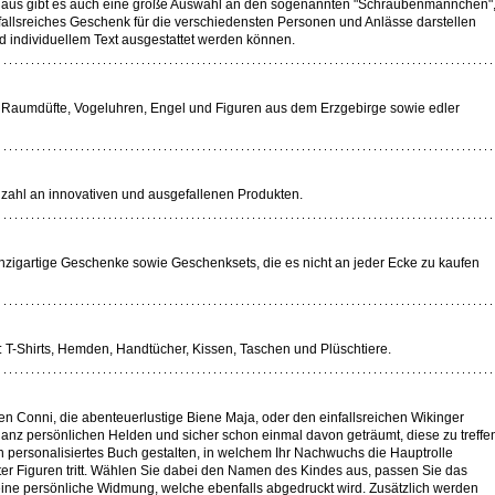
inaus gibt es auch eine große Auswahl an den sogenannten "Schraubenmännchen"
fallsreiches Geschenk für die verschiedensten Personen und Anlässe darstellen
d individuellem Text ausgestattet werden können.
B. Raumdüfte, Vogeluhren, Engel und Figuren aus dem Erzgebirge sowie edler
lzahl an innovativen und ausgefallenen Produkten.
zigartige Geschenke sowie Geschenksets, die es nicht an jeder Ecke zu kaufen
en: T-Shirts, Hemden, Handtücher, Kissen, Taschen und Plüschtiere.
n Conni, die abenteuerlustige Biene Maja, oder den einfallsreichen Wikinger
ganz persönlichen Helden und sicher schon einmal davon geträumt, diese zu treffe
n personalisiertes Buch gestalten, in welchem Ihr Nachwuchs die Hauptrolle
er Figuren tritt. Wählen Sie dabei den Namen des Kindes aus, passen Sie das
ine persönliche Widmung, welche ebenfalls abgedruckt wird. Zusätzlich werden