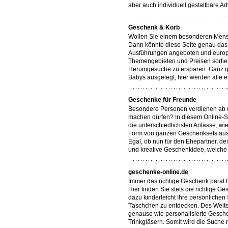
aber auch individuell gestaltbare Ad
Geschenk & Korb
Wollen Sie einem besonderen Mensc
Dann könnte diese Seite genau das 
Ausführungen angeboten und europa
Themengebieten und Preisen sortie
Herumgesuche zu ersparen. Ganz gle
Babys ausgelegt, hier werden alle e
Geschenke für Freunde
Besondere Personen verdienen ab u
machen dürfen? In diesem Online-S
die unterschiedlichsten Anlässe, w
Form von ganzen Geschenksets auswä
Egal, ob nun für den Ehepartner, de
und kreative Geschenkidee, welche m
geschenke-online.de
Immer das richtige Geschenk parat 
Hier finden Sie stets die richtige G
dazu kinderleicht Ihre persönliche
Täschchen zu entdecken. Des Weiter
genauso wie personalisierte Gesche
Trinkgläsern. Somit wird die Such