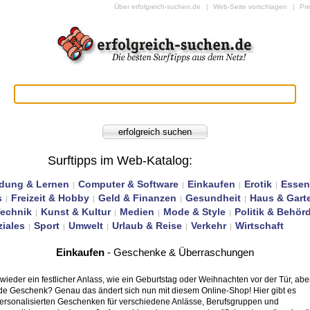
Über erfolgreich-suchen.de
Web-Seite vorschlagen
Pr
|
|
Surftipps im Web-Katalog
:
ldung & Lernen
Computer & Software
Einkaufen
Erotik
Essen
|
|
|
|
s
Freizeit & Hobby
Geld & Finanzen
Gesundheit
Haus & Gart
|
|
|
|
Technik
Kunst & Kultur
Medien
Mode & Style
Politik & Behör
|
|
|
|
iales
Sport
Umwelt
Urlaub & Reise
Verkehr
Wirtschaft
|
|
|
|
|
Einkaufen
- Geschenke & Überraschungen
ieder ein festlicher Anlass, wie ein Geburtstag oder Weihnachten vor der Tür, abe
nde Geschenk? Genau das ändert sich nun mit diesem Online-Shop! Hier gibt es
 personalisierten Geschenken für verschiedene Anlässe, Berufsgruppen und