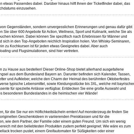
n etwas Passendes dabei. Darüber hinaus hilft Ihnen der Ticketfinder dabei, das
chdatums einzusehen.
m von Gegenständen, sondern unvergesslichen Erinnerungen und genau dafür gibt
den Sie über 600 Angebote für Action, Wellness, Sport und Kulinarik, welche Sie als
uchen können. Dabei können Sie spezifisch nach Erlebnissen für Männer und
 sich in den Top-Angeboten reichlich Inspiration holen. Von Whisky-Seminaren,
s hin zu Kochkursen ist für jeden etwas Geeignetes dabei. Aber auch
oating und Flugsimulationen, sind hier vertreten.
 zu Hause aus bestellen! Dieser Online-Shop bietet allerhand ausgefallene
ngsel aus dem Bundesland Bayern an. Darunter befinden sich Kalender, Tassen,
etter und Aufkleber, welche den Charm der Heimat des berühmten Oktoberfestes
iverse typische Lebensmittel, sowie Kleidungsstücke bis 3XL, welche mit bayrische
äsente für spezielle Anlässe verfügbar. Entdecken Sie eine große Auswahl und
ses besonderen Bundeslandes in die heimischen vier Wände!
, für die Sie nur ein Höflichkeitslächeln ernten! Auf monsterzeug.de finden Sie
originellen Geschenkideen in variierenden Preisklassen und für die
n, wie dem Partner, der Familie oder einem guten Freund. Um sich ein wenig
0 Bereich mit den beliebtesten Produkten zudem perfekt geeignet. Wie wäre es zum
ellack trocken pustet, einem Greifautomaten für Süßigkeiten oder einer