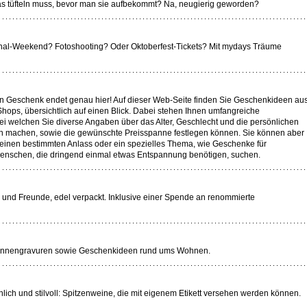
as tüfteln muss, bevor man sie aufbekommt? Na, neugierig geworden?
nal-Weekend? Fotoshooting? Oder Oktoberfest-Tickets? Mit mydays Träume
n Geschenk endet genau hier! Auf dieser Web-Seite finden Sie Geschenkideen au
hops, übersichtlich auf einen Blick. Dabei stehen Ihnen umfangreiche
bei welchen Sie diverse Angaben über das Alter, Geschlecht und die persönlichen
n machen, sowie die gewünschte Preisspanne festlegen können. Sie können aber
 einen bestimmten Anlass oder ein spezielles Thema, wie Geschenke für
enschen, die dringend einmal etwas Entspannung benötigen, suchen.
und Freunde, edel verpackt. Inklusive einer Spende an renommierte
sinnengravuren sowie Geschenkideen rund ums Wohnen.
nlich und stilvoll: Spitzenweine, die mit eigenem Etikett versehen werden können.