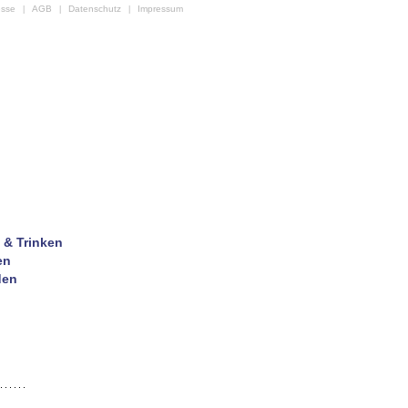
esse
AGB
Datenschutz
Impressum
|
|
|
 & Trinken
en
den