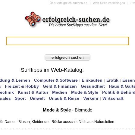
Über erfolgreich-suchen.de
Web-Seite vorschlagen
Pr
|
|
Surftipps im Web-Katalog
:
ldung & Lernen
Computer & Software
Einkaufen
Erotik
Essen
|
|
|
|
s
Freizeit & Hobby
Geld & Finanzen
Gesundheit
Haus & Gart
|
|
|
|
Technik
Kunst & Kultur
Medien
Mode & Style
Politik & Behör
|
|
|
|
iales
Sport
Umwelt
Urlaub & Reise
Verkehr
Wirtschaft
|
|
|
|
|
Mode & Style
- Biomode
ür Damen. Blusen, Kleider und Röcke ausschließlich aus Naturstoffen.