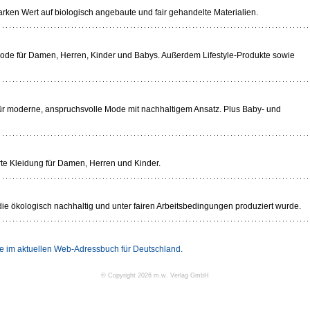
rken Wert auf biologisch angebaute und fair gehandelte Materialien.
ode für Damen, Herren, Kinder und Babys. Außerdem Lifestyle-Produkte sowie
ür moderne, anspruchsvolle Mode mit nachhaltigem Ansatz. Plus Baby- und
rte Kleidung für Damen, Herren und Kinder.
ie ökologisch nachhaltig und unter fairen Arbeitsbedingungen produziert wurde.
Sie im aktuellen Web-Adressbuch für Deutschland.
© Copyright 2026 m.w. Verlag GmbH